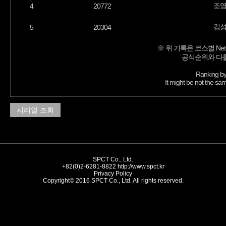
조
4
20772
김
5
20304
※ 위 기록은 코스별 Net
공식순위와 다를
Ranking by
It might be not the sam
시리얼 조회
SPCT Co., Ltd.
+82(0)2-6281-8822
http://www.spct.kr
Privacy Policy
Copyright© 2016 SPCT Co., Ltd. All rights reserved.