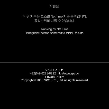
박한솔
※ 위 기록은 코스별 Net Time 기준 순위입니다.
공식순위와 다를 수 있습니다.
Ranking by Net Time
It might be not the same with Official Results
SPCT Co., Ltd.
+82(0)2-6281-8822
http://www.spct.kr
Privacy Policy
Copyright© 2016 SPCT Co., Ltd. All rights reserved.