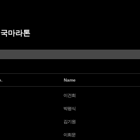
전국마라톤
o.
Name
이건희
박평식
김기원
이희문