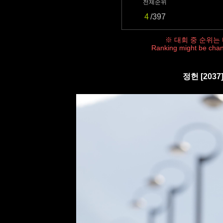
전체순위
4
/397
※ 대회 중 순위는
Ranking might be chan
정헌 [203