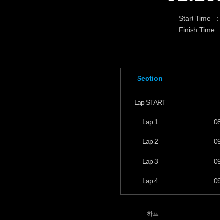
Start Time :
Finish Time :
Section
Lap START
Lap 1
08
Lap 2
09
Lap 3
09
Lap 4
09
하프