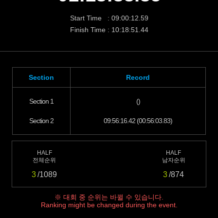
Start Time : 09:00:12.59
Finish Time : 10:18:51.44
Section
Record
Section 1
()
Section 2
09:56:16.42 (00:56:03.83)
HALF
HALF
전체순위
남자순위
3
/1089
3
/874
※ 대회 중 순위는 바뀔 수 있습니다.
Ranking might be changed during the event.