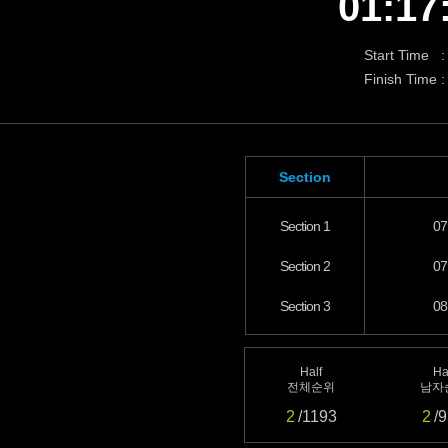
01:17
Start Time :
Finish Time :
Section
Section 1
07
Section 2
07
Section 3
08
Half
Ha
전체순위
남자
2
/1193
2
/