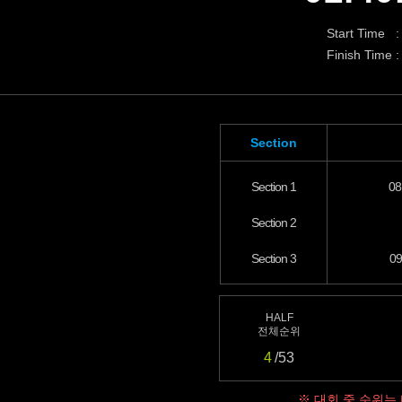
Start Time :
Finish Time :
Section
Section 1
08
Section 2
Section 3
09
HALF
전체순위
4
/53
※ 대회 중 순위는