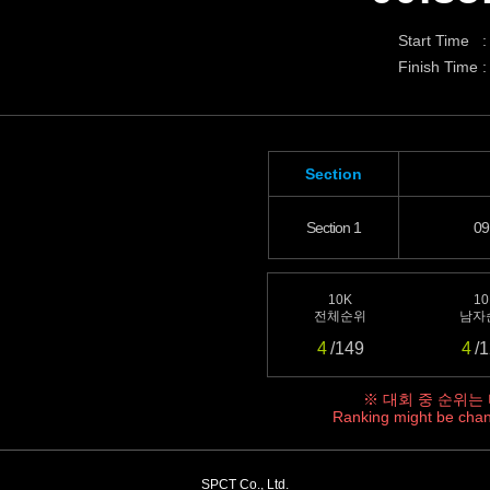
Start Time :
Finish Time :
Section
Section 1
09
10K
10
전체순위
남자
4
/149
4
/
※ 대회 중 순위는
Ranking might be chan
SPCT Co., Ltd.